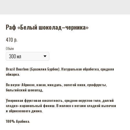
Раф «Белый шоколад–черника»
р.
470
Объём
Brazil Bourbon (Бразилия Бурбон). Натуральная обработка, средняя
обжарка.
Во вкусе: Абрикос, какао, миндаль, золотой киви, сухофрукты,
бельгийский шоколад,
Умеренная фруктовая кислотность, среднее округлое тело, долгий
сладко–карамельный финиш. В молоке с нотами сладкой выпечки
и абрикосового джема.
100% Арабика.