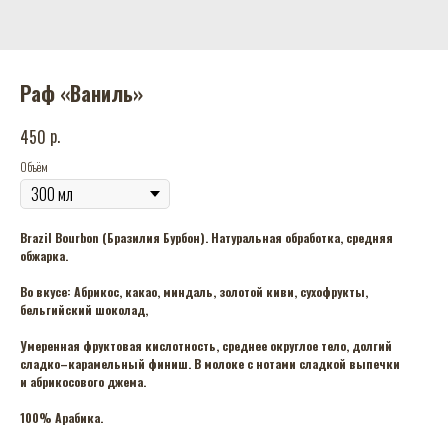
Раф «Ваниль»
р.
450
Объём
Brazil Bourbon (Бразилия Бурбон). Натуральная обработка, средняя
обжарка.
Во вкусе: Абрикос, какао, миндаль, золотой киви, сухофрукты,
бельгийский шоколад,
Умеренная фруктовая кислотность, среднее округлое тело, долгий
сладко–карамельный финиш. В молоке с нотами сладкой выпечки
и абрикосового джема.
100% Арабика.