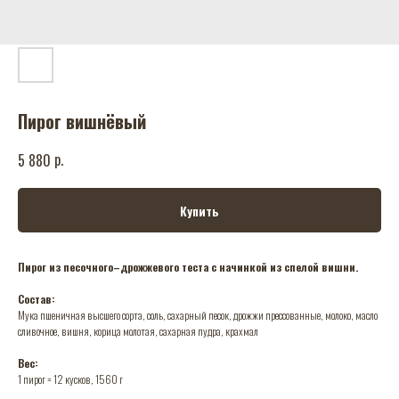
Пирог вишнёвый
р.
5 880
Купить
Пирог из песочного–дрожжевого теста с начинкой из спелой вишни.
Состав:
Мука пшеничная высшего сорта, соль, сахарный песок, дрожжи прессованные, молоко, масло
сливочное, вишня, корица молотая, сахарная пудра, крахмал
Вес:
1 пирог = 12 кусков, 1560 г