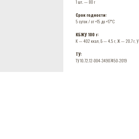
1 шт. — 80 г
Срок годности:
5 суток / от +15 до +17°C
КБЖУ 100 г:
К — 402 ккал, Б — 4.5 г, Ж — 20.7 г, У
ТУ:
ТУ 10.72.12-004-34907450-2019