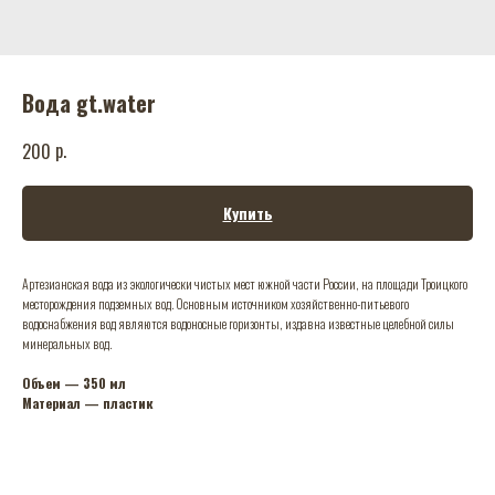
Вода gt.water
р.
200
Купить
Артезианская вода из экологически чистых мест южной части России, на площади Троицкого
месторождения подземных вод. Основным источником хозяйственно-питьевого
водоснабжения вод являются водоносные горизонты, издавна известные целебной силы
минеральных вод.
Объем — 350 мл
Материал — пластик