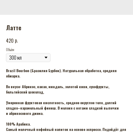
Латте
р.
420
Объём
Brazil Bourbon (Бразилия Бурбон). Натуральная обработка, средняя
обжарка.
Во вкусе: Абрикос, какао, миндаль, золотой киви, сухофрукты,
бельгийский шоколад,
Умеренная фруктовая кислотность, среднее округлое тело, долгий
сладко–карамельный финиш. В молоке с нотами сладкой выпечки
и абрикосового джема.
100% Арабика.
Самый молочный кофейный напиток на основе эспрессо. Подойдёт для