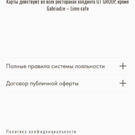
• gt.detailing – 30% на услуги автомойки
Не действует:
на кальяны
на спец предложения
на мерч и
gt.
Продукцию
⁠не суммируется с другими скидками и бонусами
Карты действуют во всех ресторанах холдинга GT GROUP, кроме
Gabriadze – Lime cafe
Полные правила системы лояльности